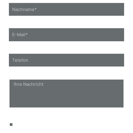
Nachname
E-
Mail
Telefon
Nachricht
Datenschutz
Die Hinweise zum
Datenschutz
habe ich gelesen und