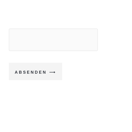
akzeptiere diese.*
* Pflichtangaben
ABSENDEN ⟶