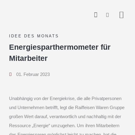
Zum
springen
Inhalt
springen
IDEE DES MONATS
Energiesparthermometer für
Mitarbeiter
01. Februar 2023
Unabhängig von der Energiekrise, die alle Privatpersonen
und Unternehmen betrifft, legt die Raiffeisen Waren Gruppe
großen Wert darauf, verantwortlich und nachhaltig mit der
Ressource „Energie“ umzugehen. Um ihren Mitarbeitern
das Energiesparen möglichst leicht zu machen, hat die