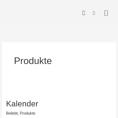
Zum
springen
Inhalt
springen
Produkte
Kalender
Kalender
Beliebt
,
Produkte